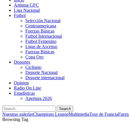
Antigua GFC
Liga Nacional
Futbol
Selección Nacional
Centroamericana
Fuerzas Básicas
Futbol Internacional
Futbol Femenino
Ligas de Ascenso
Fuerzas Básicas
Copa Oro
Deportes
Ciclismo
Deporte Nacional
Deporte internacional
Opinion
Radio On Line
Estadísticas
Apertura 2026
Search
Nuestras galerías
Champions League
Multimedia
Tour de Francia
Fuerz
Browsing Tag