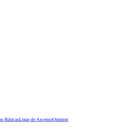
as Básicas
Ligas de Ascenso
Opinion