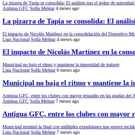
La pizarra de Tapia se consolida: El análisis tras el golpe de autorid
Antigua GFC
Sofía Melgar
4 meses ago
La pizarra de Tapia se consolida: El anális
El impacto de Nicolás Martínez en la consolidación del Deportivo M
Liga Nacional
Sofía Melgar
4 meses ago
El impacto de Nicolás Martínez en la cons
Municipal no baja el ritmo y mantiene la intensidad de trabajo
Liga Nacional
Sofía Melgar
6 meses ago
Municipal no baja el ritmo y mantiene la i
Antigua GFC, entre los clubes con mayor respaldo en las gradas del 
Antigua GFC
Sofía Melgar
7 meses ago
Antigua GFC, entre los clubes con mayor r
Municipal terminó la final con múltiples expulsiones tras graves incid
Liga Nacional
Sofía Melgar
7 meses ago