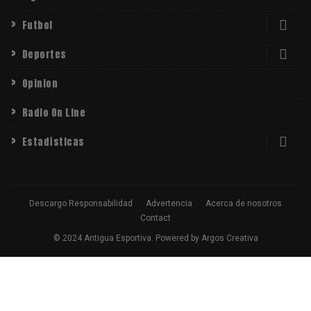
Futbol
Deportes
Opinion
Radio On Line
Estadísticas
Descargo Responsabilidad
Advertencia
Acerca de nosotros
Contact
© 2024 Antigua Esportiva. Powered by Argos Creativa