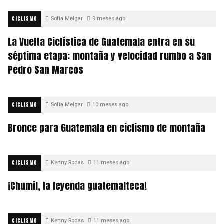
CICLISMO
Sofía Melgar
9 meses ago
La Vuelta Ciclística de Guatemala entra en su
séptima etapa: montaña y velocidad rumbo a San
Pedro San Marcos
CICLISMO
Sofía Melgar
10 meses ago
Bronce para Guatemala en ciclismo de montaña
CICLISMO
Kenny Rodas
11 meses ago
¡Chumil, la leyenda guatemalteca!
CICLISMO
Kenny Rodas
11 meses ago