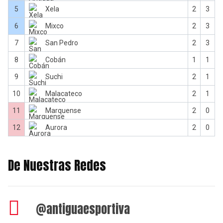
5
Xela
2
3
6
Mixco
2
3
7
San Pedro
2
3
8
Cobán
1
1
9
Suchi
2
1
10
Malacateco
2
1
11
Marquense
2
0
12
Aurora
2
0
De Nuestras Redes
@antiguaesportiva