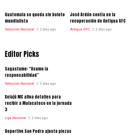
Guatemala se queda sin boleto
José Ardón confía en la
mundialista
recuperación de Antigua GFC
Selección Nacional
2 días ago
Antigua GFC
2 días ago
Editor Picks
Sagastume: “Asumo la
responsabilidad”
Selección Nacional
2 días ago
Xelajú MC afina detalles para
recibir a Malacateco en la jornada
3
Liga Nacional
2 días ago
Deportivo San Pedro ajusta piezas