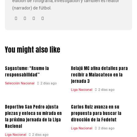
edición de fotografía, investigación y también es relator
(narrador) de fútbol.
You might also like
Sagastume: “Asumo la
Xelajú MC afina detalles para
responsabilidad”
recibir a Malacateco en la
jornada 3
Selección Nacional
2 días ago
Liga Nacional
2 días ago
Deportivo San Pedro ajusta
Carlos Ruiz avanza en su
piezas y enfoca su mirada en
propuesta para buscar la
la próxima jornada de la Liga
dirección de la Fedefut
Nacional
Liga Nacional
2 días ago
Liga Nacional
2 días ago