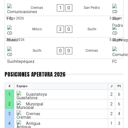
1
0
Cremas
San Pedro
1 Ago 2026
3:00 pm
2
0
Mixco
Suchi
26 Jul 2026
5:00 pm
0
0
Suchi
Cremas
POSICIONES APERTURA 2026
#
Equipo
J
Pt
1
Guastatoya
2
6
2
Municipal
2
6
3
Cremas
2
4
4
Antigua
1
3