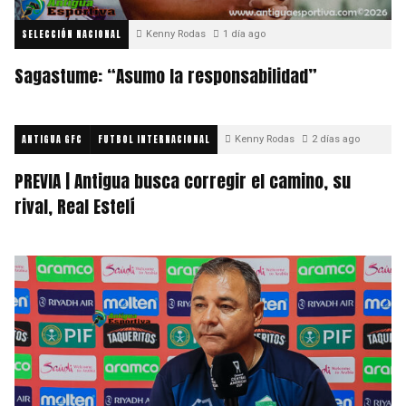
SELECCIÓN NACIONAL
Kenny Rodas
1 día ago
Sagastume: “Asumo la responsabilidad”
ANTIGUA GFC
FUTBOL INTERNACIONAL
Kenny Rodas
2 días ago
PREVIA | Antigua busca corregir el camino, su
rival, Real Estelí