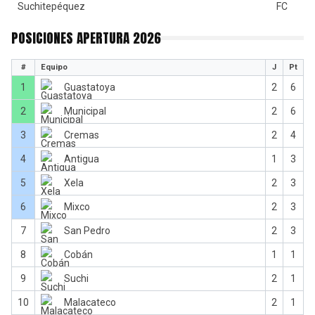
POSICIONES APERTURA 2026
#
Equipo
J
Pt
1
Guastatoya
2
6
2
Municipal
2
6
3
Cremas
2
4
4
Antigua
1
3
5
Xela
2
3
6
Mixco
2
3
7
San Pedro
2
3
8
Cobán
1
1
9
Suchi
2
1
10
Malacateco
2
1