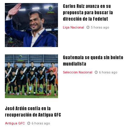
Carlos Ruiz avanza en su
propuesta para buscar la
dirección de la Fedefut
Liga Nacional
5 horas ago
Guatemala se queda sin boleto
mundialista
Selección Nacional
6 horas ago
José Ardón confía en la
recuperación de Antigua GFC
Antigua GFC
6 horas ago