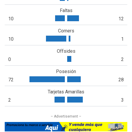
Faltas
10
12
Corners
10
1
Offsides
0
2
Posesión
72
28
Tarjetas Amarillas
2
3
– Advertisement –