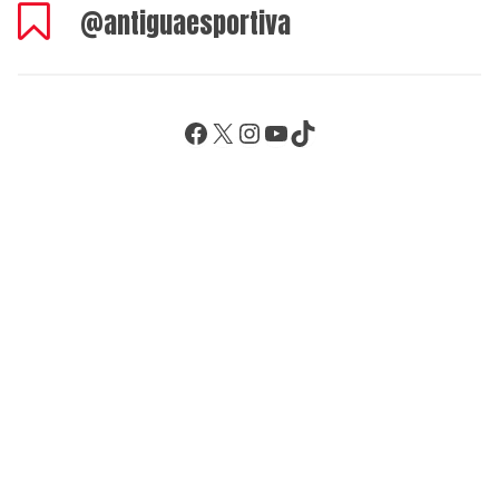
@antiguaesportiva
Facebook
X
Instagram
YouTube
TikTok