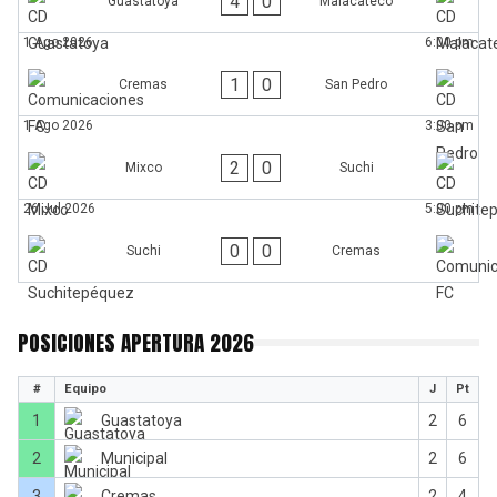
4
0
Guastatoya
Malacateco
1 Ago 2026
6:00 pm
1
0
Cremas
San Pedro
1 Ago 2026
3:00 pm
2
0
Mixco
Suchi
26 Jul 2026
5:00 pm
0
0
Suchi
Cremas
POSICIONES APERTURA 2026
#
Equipo
J
Pt
1
Guastatoya
2
6
2
Municipal
2
6
3
Cremas
2
4