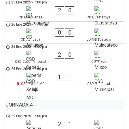
25 Ene 2025
-
7:00 pm
2
0
CD Marquense
CD Guastatoya
26 Ene 2025
-
11:00 am
0
0
CD Achuapa
CD Malacateco
26 Ene 2025
-
3:00 pm
2
0
CSD Cobán Imperial
CD Mixco
26 Ene 2025
-
7:00 pm
1
1
CSD Xelajú MC
CSD Municipal
JORNADA 4
29 Ene 2025
-
7:00 pm
2
1