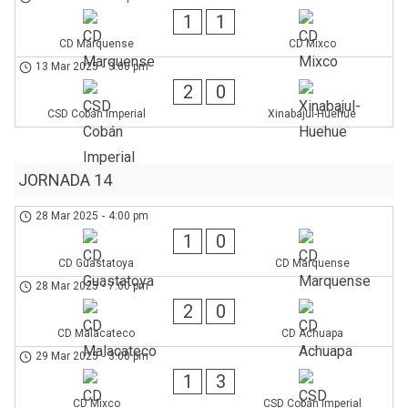
1
1
CD Marquense
CD Mixco
13 Mar 2025
-
3:00 pm
2
0
CSD Cobán Imperial
Xinabajul-Huehue
JORNADA 14
28 Mar 2025
-
4:00 pm
1
0
CD Guastatoya
CD Marquense
28 Mar 2025
-
7:00 pm
2
0
CD Malacateco
CD Achuapa
29 Mar 2025
-
3:00 pm
1
3
CD Mixco
CSD Cobán Imperial