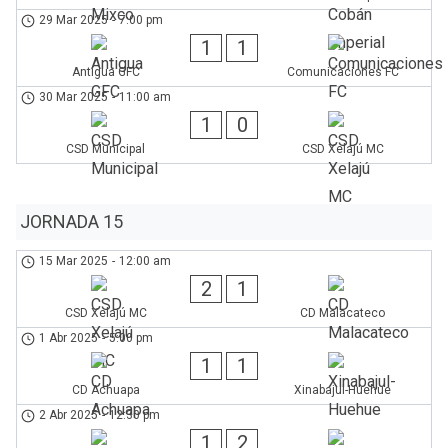
29 Mar 2025
-
7:00 pm
1
1
Antigua GFC
Comunicaciones FC
30 Mar 2025
-
11:00 am
1
0
CSD Municipal
CSD Xelajú MC
JORNADA 15
15 Mar 2025
-
12:00 am
2
1
CSD Xelajú MC
CD Malacateco
1 Abr 2025
-
5:00 pm
1
1
CD Achuapa
Xinabajul-Huehue
2 Abr 2025
-
12:30 pm
1
2