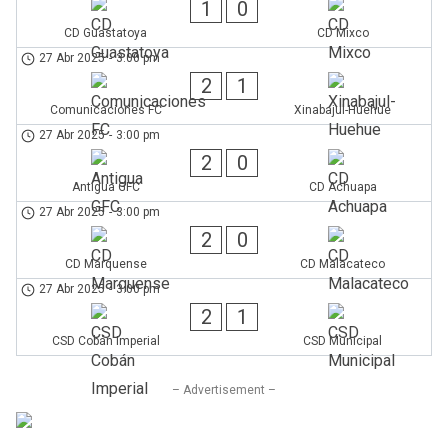
1
0
CD Guastatoya
CD Mixco
27 Abr 2025
-
3:00 pm
2
1
Comunicaciones FC
Xinabajul-Huehue
27 Abr 2025
-
3:00 pm
2
0
Antigua GFC
CD Achuapa
27 Abr 2025
-
3:00 pm
2
0
CD Marquense
CD Malacateco
27 Abr 2025
-
3:00 pm
2
1
CSD Cobán Imperial
CSD Municipal
– Advertisement –