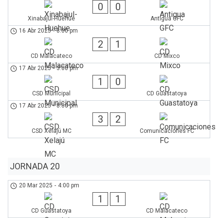
0
0
Xinabajul-Huehue
Antigua GFC
16 Abr 2025
-
8:00 pm
2
1
CD Malacateco
CD Mixco
17 Abr 2025
-
3:00 pm
1
0
CSD Municipal
CD Guastatoya
17 Abr 2025
-
8:00 pm
3
2
CSD Xelajú MC
Comunicaciones FC
JORNADA 20
20 Mar 2025
-
4:00 pm
1
1
CD Guastatoya
CD Malacateco