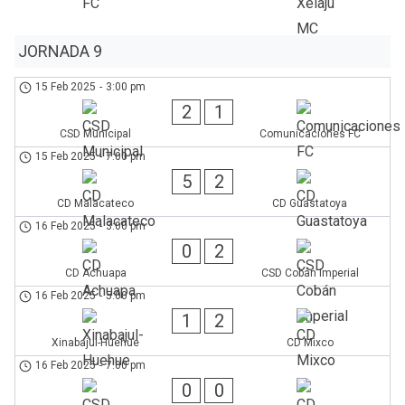
JORNADA 9
15 Feb 2025
-
3:00 pm
2
1
CSD Municipal
Comunicaciones FC
15 Feb 2025
-
7:00 pm
5
2
CD Malacateco
CD Guastatoya
16 Feb 2025
-
3:00 pm
0
2
CD Achuapa
CSD Cobán Imperial
16 Feb 2025
-
5:00 pm
1
2
Xinabajul-Huehue
CD Mixco
16 Feb 2025
-
7:00 pm
0
0