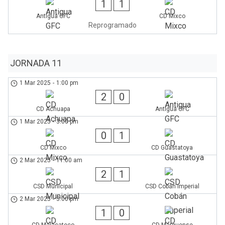
1
1
Antigua GFC
CD Mixco
Reprogramado
JORNADA 11
1 Mar 2025
-
1:00 pm
2
0
CD Achuapa
Antigua GFC
1 Mar 2025
-
3:00 pm
0
1
CD Mixco
CD Guastatoya
2 Mar 2025
-
11:00 am
2
1
CSD Municipal
CSD Cobán Imperial
2 Mar 2025
-
3:00 pm
1
0