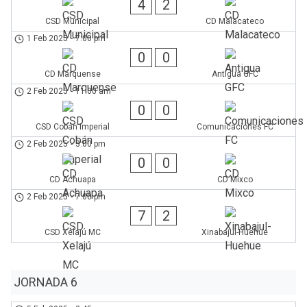
4
2
CSD Municipal
CD Malacateco
1 Feb 2025
-
7:00 pm
0
0
CD Marquense
Antigua GFC
2 Feb 2025
-
11:00 am
0
0
CSD Cobán Imperial
Comunicaciones FC
2 Feb 2025
-
3:00 pm
0
0
CD Achuapa
CD Mixco
2 Feb 2025
-
7:00 pm
7
2
CSD Xelajú MC
Xinabajul-Huehue
JORNADA 6