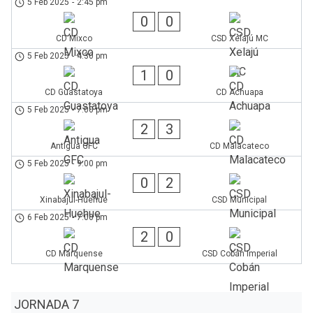
5 Feb 2025
-
2:45 pm
0
0
CD Mixco
CSD Xelajú MC
5 Feb 2025
-
4:30 pm
1
0
CD Guastatoya
CD Achuapa
5 Feb 2025
-
7:00 pm
2
3
Antigua GFC
CD Malacateco
5 Feb 2025
-
9:00 pm
0
2
Xinabajul-Huehue
CSD Municipal
6 Feb 2025
-
7:00 pm
2
0
CD Marquense
CSD Cobán Imperial
JORNADA 7