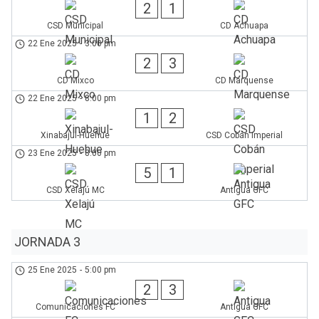
2
1
CSD Municipal
CD Achuapa
22 Ene 2025
-
3:00 pm
2
3
CD Mixco
CD Marquense
22 Ene 2025
-
8:00 pm
1
2
Xinabajul-Huehue
CSD Cobán Imperial
23 Ene 2025
-
8:00 pm
5
1
CSD Xelajú MC
Antigua GFC
JORNADA 3
25 Ene 2025
-
5:00 pm
2
3
Comunicaciones FC
Antigua GFC