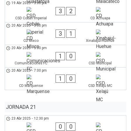
19 Abr 2025
-
3:00 pm
3
2
CSD Cobán Imperial
CD Achuapa
20 Abr 2025
-
3:00 pm
3
1
CD Mixco
Xinabajul-Huehue
20 Abr 2025
-
5:00 pm
1
0
Comunicaciones FC
CSD Municipal
20 Abr 2025
-
7:00 pm
1
0
CD Marquense
CSD Xelajú MC
JORNADA 21
23 Abr 2025
-
12:30 pm
0
0