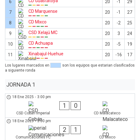
CD Guastatoya
6
20
-1
29
CD Marquense
7
20
-1
27
CD Mixco
8
20
-2
25
CSD Xelajú MC
9
20
3
24
CD Achuapa
10
20
-5
19
Xinabajul-Huehue
11
20
-16
17
Los lugares marcados en
son los equipos que estarian clasificados
a siguiente ronda
JORNADA 1
18 Ene 2025
-
3:00 pm
1
0
CSD Cobán Imperial
CD Malacateco
18 Ene 2025
-
5:00 pm
2
1
Comunicaciones FC
CD Mixco