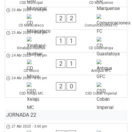
CSD Municipal
CD Marquense
23 Abr 2025
-
6:00 pm
2
2
CD Malacateco
Comunicaciones FC
23 Abr 2025
-
8:00 pm
1
1
Xinabajul-Huehue
CD Guastatoya
24 Abr 2025
-
3:00 pm
2
1
CD Mixco
Antigua GFC
24 Abr 2025
-
8:00 pm
2
0
CSD Xelajú MC
CSD Cobán Imperial
JORNADA 22
27 Abr 2025
-
3:00 pm