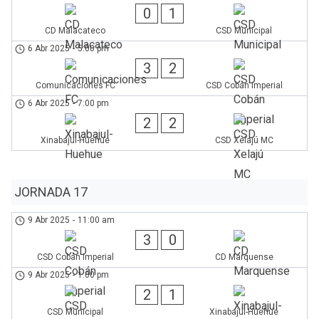
0
1
CD Malacateco
CSD Municipal
6 Abr 2025
-
5:00 pm
3
2
Comunicaciones FC
CSD Cobán Imperial
6 Abr 2025
-
7:00 pm
2
2
Xinabajul-Huehue
CSD Xelajú MC
JORNADA 17
9 Abr 2025
-
11:00 am
3
0
CSD Cobán Imperial
CD Marquense
9 Abr 2025
-
1:00 pm
2
1
CSD Municipal
Xinabajul-Huehue