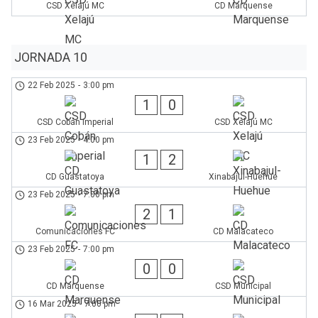
CSD Xelajú MC
CD Marquense
JORNADA 10
22 Feb 2025
-
3:00 pm
1
0
CSD Cobán Imperial
CSD Xelajú MC
23 Feb 2025
-
4:00 pm
1
2
CD Guastatoya
Xinabajul-Huehue
23 Feb 2025
-
7:00 pm
2
1
Comunicaciones FC
CD Malacateco
23 Feb 2025
-
7:00 pm
0
0
CD Marquense
CSD Municipal
16 Mar 2025
-
7:00 pm