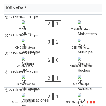
JORNADA 8
12 Feb 2025
-
3:00 pm
2
1
CD Mixco
CD Malacateco
12 Feb 2025
-
5:00 pm
0
2
CD Guastatoya
CSD Municipal
12 Feb 2025
-
9:00 pm
6
0
Antigua GFC
Xinabajul-Huehue
13 Feb 2025
-
7:00 pm
2
1
CD Marquense
CD Achuapa
27 Feb 2025
-
7:00 pm
2
1
Comunicaciones FC
CSD Xelajú MC