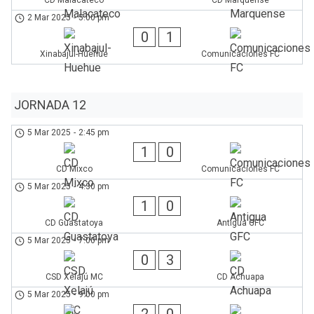
CD Malacateco
CD Marquense
2 Mar 2025
-
5:00 pm
0
1
Xinabajul-Huehue
Comunicaciones FC
JORNADA 12
5 Mar 2025
-
2:45 pm
1
0
CD Mixco
Comunicaciones FC
5 Mar 2025
-
4:30 pm
1
0
CD Guastatoya
Antigua GFC
5 Mar 2025
-
7:00 pm
0
3
CSD Xelajú MC
CD Achuapa
5 Mar 2025
-
9:00 pm