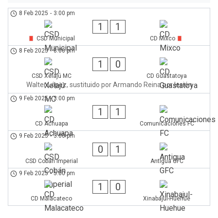
8 Feb 2025
-
3:00 pm
1
1
CSD Municipal
CD Mixco
8 Feb 2025
-
8:00 pm
1
0
CSD Xelajú MC
CD Guastatoya
Walter López, sustituido por Armando Reina por lesión
9 Feb 2025
-
3:00 pm
1
1
CD Achuapa
Comunicaciones FC
9 Feb 2025
-
3:00 pm
0
1
CSD Cobán Imperial
Antigua GFC
9 Feb 2025
-
5:00 pm
1
0
CD Malacateco
Xinabajul-Huehue