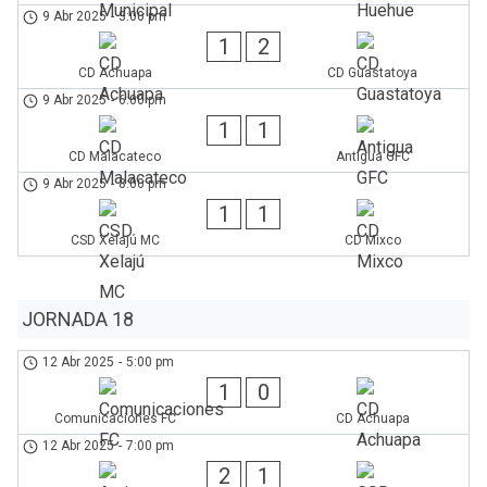
9 Abr 2025
-
3:00 pm
1
2
CD Achuapa
CD Guastatoya
9 Abr 2025
-
6:00 pm
1
1
CD Malacateco
Antigua GFC
9 Abr 2025
-
8:00 pm
1
1
CSD Xelajú MC
CD Mixco
JORNADA 18
12 Abr 2025
-
5:00 pm
1
0
Comunicaciones FC
CD Achuapa
12 Abr 2025
-
7:00 pm
2
1