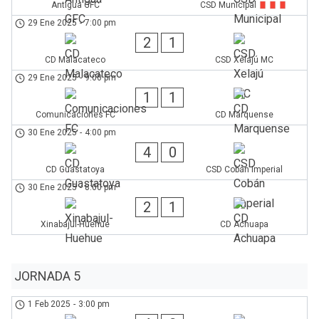
Antigua GFC
CSD Municipal
29 Ene 2025
-
7:00 pm
2
1
CD Malacateco
CSD Xelajú MC
29 Ene 2025
-
9:00 pm
1
1
Comunicaciones FC
CD Marquense
30 Ene 2025
-
4:00 pm
4
0
CD Guastatoya
CSD Cobán Imperial
30 Ene 2025
-
8:00 pm
2
1
Xinabajul-Huehue
CD Achuapa
JORNADA 5
1 Feb 2025
-
3:00 pm