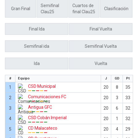
Semifinal
Cuartos de
Gran Final
Clasificación
Clau25
final Clau25
Final Ida
Final Vuelta
Semifinal ida
Semifinal Vuelta
Ida
Vuelta
#
Equipo
J
GD
Pt
CSD Municipal
1
20
8
35
Comunicaciones FC
2
20
3
33
Antigua GFC
3
20
6
32
CSD Cobán Imperial
4
20
1
32
CD Malacateco
5
20
4
29