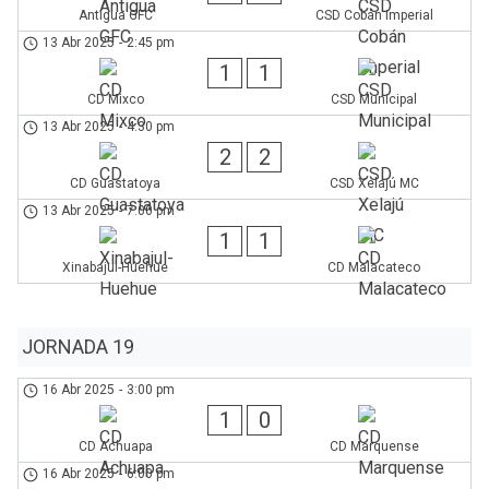
Antigua GFC
CSD Cobán Imperial
13 Abr 2025
-
2:45 pm
1
1
CD Mixco
CSD Municipal
13 Abr 2025
-
4:30 pm
2
2
CD Guastatoya
CSD Xelajú MC
13 Abr 2025
-
7:00 pm
1
1
Xinabajul-Huehue
CD Malacateco
JORNADA 19
16 Abr 2025
-
3:00 pm
1
0
CD Achuapa
CD Marquense
16 Abr 2025
-
6:00 pm