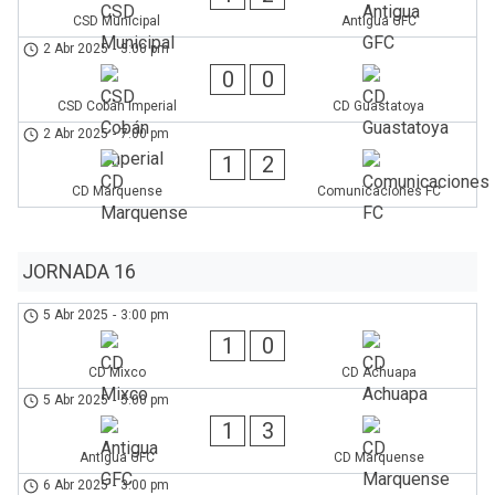
CSD Municipal
Antigua GFC
2 Abr 2025
-
3:00 pm
0
0
CSD Cobán Imperial
CD Guastatoya
2 Abr 2025
-
7:00 pm
1
2
CD Marquense
Comunicaciones FC
JORNADA 16
5 Abr 2025
-
3:00 pm
1
0
CD Mixco
CD Achuapa
5 Abr 2025
-
5:00 pm
1
3
Antigua GFC
CD Marquense
6 Abr 2025
-
3:00 pm