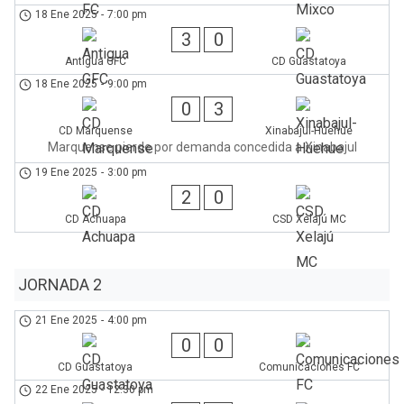
18 Ene 2025
-
7:00 pm
3
0
Antigua GFC
CD Guastatoya
18 Ene 2025
-
9:00 pm
0
3
CD Marquense
Xinabajul-Huehue
Marquense pierde por demanda concedida a Xinabajul
19 Ene 2025
-
3:00 pm
2
0
CD Achuapa
CSD Xelajú MC
JORNADA 2
21 Ene 2025
-
4:00 pm
0
0
CD Guastatoya
Comunicaciones FC
22 Ene 2025
-
12:30 pm