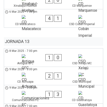
2
0
Xinabajul-Huehue
CD Marquense
6 Mar 2025
-
7:00 pm
4
1
CD Malacateco
CSD Cobán Imperial
JORNADA 13
8 Mar 2025
-
7:00 pm
1
0
Antigua GFC
CSD Xelajú MC
9 Mar 2025
-
3:00 pm
2
1
CD Achuapa
CSD Municipal
9 Mar 2025
-
5:00 pm
1
3
Comunicaciones FC
CD Guastatoya
9 Mar 2025
-
7:00 pm