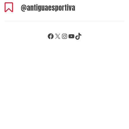
@antiguaesportiva
Facebook
X
Instagram
YouTube
TikTok