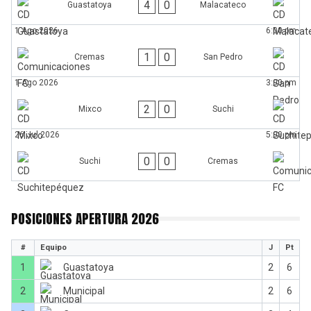
4
0
Guastatoya
Malacateco
1 Ago 2026
6:00 pm
1
0
Cremas
San Pedro
1 Ago 2026
3:00 pm
2
0
Mixco
Suchi
26 Jul 2026
5:00 pm
0
0
Suchi
Cremas
POSICIONES APERTURA 2026
#
Equipo
J
Pt
1
Guastatoya
2
6
2
Municipal
2
6